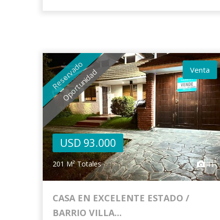
Reservado
Venta
Oportunidad
USD 93.000
201 M² Totales
41
CASA EN EXCELENTE ESTADO /
BARRIO VILLA...