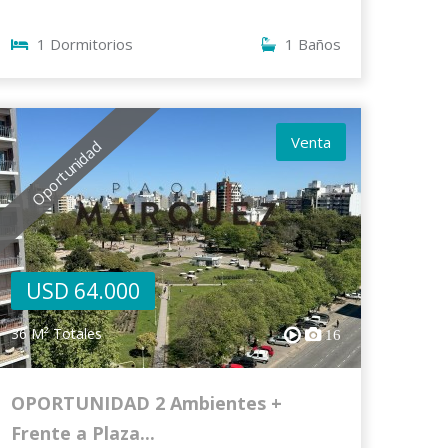
1 Dormitorios
1 Baños
Venta
Oportunidad
USD 64.000
36 M² Totales
16
OPORTUNIDAD 2 Ambientes +
Frente a Plaza...