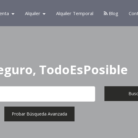
enta
Alquiler
Alquiler Temporal
Blog
Con
eguro, TodoEsPosible
Busc
Probar Búsqueda Avanzada