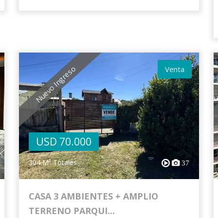
Nuevo Ingreso
Venta
USD 70.000
304 M² Totales
37
CASA 3 AMBIENTES + AMPLIO
TERRENO PARQUI...